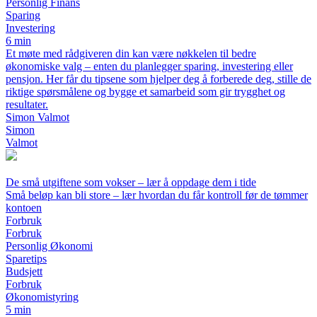
Personlig Finans
Sparing
Investering
6 min
Et møte med rådgiveren din kan være nøkkelen til bedre
økonomiske valg – enten du planlegger sparing, investering eller
pensjon. Her får du tipsene som hjelper deg å forberede deg, stille de
riktige spørsmålene og bygge et samarbeid som gir trygghet og
resultater.
Simon Valmot
Simon
Valmot
De små utgiftene som vokser – lær å oppdage dem i tide
Små beløp kan bli store – lær hvordan du får kontroll før de tømmer
kontoen
Forbruk
Forbruk
Personlig Økonomi
Sparetips
Budsjett
Forbruk
Økonomistyring
5 min