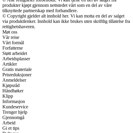
produkter kjøpt gjennom nettstedet vårt som en del av våre
tilknyttede partnerskap med forhandlere.
© Copyright gjelder alt innhold her. Vi kan motta en del av salget
via produktlenker. Innhold kan ikke brukes uten skriftlig tillatelse fra
rettighetshaveren.
Møt oss
Vår reise
Vårt formål
Forfatterne
Støtt arbeidet
Arbeidsplasser
Artikler
Gratis materiale
Prisreduksjoner
Anmeldelser
Kjøpsråd
Håndbøker
Klipp
Informasjon
Kundeservice
Trenger hjelp
Gjennomgå
Arbeid
Gi et tips