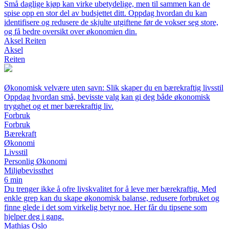
Små daglige kjøp kan virke ubetydelige, men til sammen kan de
spise opp en stor del av budsjettet ditt. Oppdag hvordan du kan
identifisere og redusere de skjulte utgiftene før de vokser seg store,
og få bedre oversikt over økonomien din.
Aksel Reiten
Aksel
Reiten
Økonomisk velvære uten savn: Slik skaper du en bærekraftig livsstil
Oppdag hvordan små, bevisste valg kan gi deg både økonomisk
trygghet og et mer bærekraftig liv.
Forbruk
Forbruk
Bærekraft
Økonomi
Livsstil
Personlig Økonomi
Miljøbevissthet
6 min
Du trenger ikke å ofre livskvalitet for å leve mer bærekraftig. Med
enkle grep kan du skape økonomisk balanse, redusere forbruket og
finne glede i det som virkelig betyr noe. Her får du tipsene som
hjelper deg i gang.
Mathias Oslo