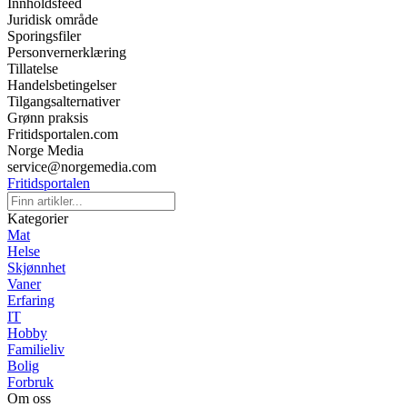
Innholdsfeed
Juridisk område
Sporingsfiler
Personvernerklæring
Tillatelse
Handelsbetingelser
Tilgangsalternativer
Grønn praksis
Fritidsportalen.com
Norge Media
service@norgemedia.com
Fritidsportalen
Kategorier
Mat
Helse
Skjønnhet
Vaner
Erfaring
IT
Hobby
Familieliv
Bolig
Forbruk
Om oss