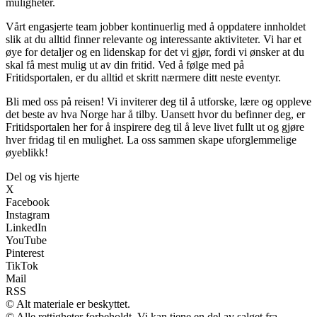
muligheter.
Vårt engasjerte team jobber kontinuerlig med å oppdatere innholdet
slik at du alltid finner relevante og interessante aktiviteter. Vi har et
øye for detaljer og en lidenskap for det vi gjør, fordi vi ønsker at du
skal få mest mulig ut av din fritid. Ved å følge med på
Fritidsportalen, er du alltid et skritt nærmere ditt neste eventyr.
Bli med oss på reisen! Vi inviterer deg til å utforske, lære og oppleve
det beste av hva Norge har å tilby. Uansett hvor du befinner deg, er
Fritidsportalen her for å inspirere deg til å leve livet fullt ut og gjøre
hver fridag til en mulighet. La oss sammen skape uforglemmelige
øyeblikk!
Del og vis hjerte
X
Facebook
Instagram
LinkedIn
YouTube
Pinterest
TikTok
Mail
RSS
© Alt materiale er beskyttet.
© Alle rettigheter forbeholdt. Vi kan tjene en del av salget fra