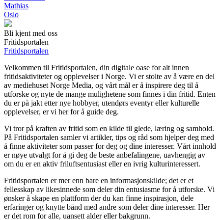
Mathias
Oslo
Bli kjent med oss
Fritidsportalen
Fritidsportalen
Velkommen til Fritidsportalen, din digitale oase for alt innen
fritidsaktiviteter og opplevelser i Norge. Vi er stolte av å være en del
av mediehuset Norge Media, og vårt mål er å inspirere deg til å
utforske og nyte de mange mulighetene som finnes i din fritid. Enten
du er på jakt etter nye hobbyer, utendørs eventyr eller kulturelle
opplevelser, er vi her for å guide deg.
Vi tror på kraften av fritid som en kilde til glede, læring og samhold.
På Fritidsportalen samler vi artikler, tips og råd som hjelper deg med
å finne aktiviteter som passer for deg og dine interesser. Vårt innhold
er nøye utvalgt for å gi deg de beste anbefalingene, uavhengig av
om du er en aktiv friluftsentusiast eller en ivrig kulturinteressert.
Fritidsportalen er mer enn bare en informasjonskilde; det er et
fellesskap av likesinnede som deler din entusiasme for å utforske. Vi
ønsker å skape en plattform der du kan finne inspirasjon, dele
erfaringer og knytte bånd med andre som deler dine interesser. Her
er det rom for alle, uansett alder eller bakgrunn.