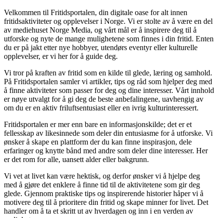
Velkommen til Fritidsportalen, din digitale oase for alt innen
fritidsaktiviteter og opplevelser i Norge. Vi er stolte av å være en del
av mediehuset Norge Media, og vårt mål er å inspirere deg til å
utforske og nyte de mange mulighetene som finnes i din fritid. Enten
du er på jakt etter nye hobbyer, utendørs eventyr eller kulturelle
opplevelser, er vi her for å guide deg.
Vi tror på kraften av fritid som en kilde til glede, læring og samhold.
På Fritidsportalen samler vi artikler, tips og råd som hjelper deg med
å finne aktiviteter som passer for deg og dine interesser. Vårt innhold
er nøye utvalgt for å gi deg de beste anbefalingene, uavhengig av
om du er en aktiv friluftsentusiast eller en ivrig kulturinteressert.
Fritidsportalen er mer enn bare en informasjonskilde; det er et
fellesskap av likesinnede som deler din entusiasme for å utforske. Vi
ønsker å skape en plattform der du kan finne inspirasjon, dele
erfaringer og knytte bånd med andre som deler dine interesser. Her
er det rom for alle, uansett alder eller bakgrunn.
Vi vet at livet kan være hektisk, og derfor ønsker vi å hjelpe deg
med å gjøre det enklere å finne tid til de aktivitetene som gir deg
glede. Gjennom praktiske tips og inspirerende historier håper vi å
motivere deg til å prioritere din fritid og skape minner for livet. Det
handler om å ta et skritt ut av hverdagen og inn i en verden av