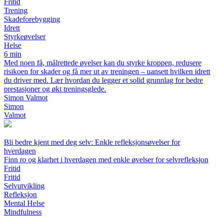
Fritid
Trening
Skadeforebygging
Idrett
Styrkeøvelser
Helse
6 min
Med noen få, målrettede øvelser kan du styrke kroppen, redusere
risikoen for skader og få mer ut av treningen – uansett hvilken idrett
du driver med. Lær hvordan du legger et solid grunnlag for bedre
prestasjoner og økt treningsglede.
Simon Valmot
Simon
Valmot
Bli bedre kjent med deg selv: Enkle refleksjonsøvelser for
hverdagen
Finn ro og klarhet i hverdagen med enkle øvelser for selvrefleksjon
Fritid
Fritid
Selvutvikling
Refleksjon
Mental Helse
Mindfulness