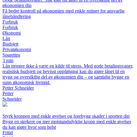
økonomien din
Få bedre kontroll på økonomien med enkle rutiner for ansvarlig
lånehåndtering
Forbruk
Forbruk
Økonomi
Lån
Budsjett
Privatøkonomi
Sparetips
3 min
Lån trenger ikke å være en kilde til stress. Med gode betalingsvaner,
realistisk budsjett og bevisst oppfølging kan du gjøre lånet til en
trygg og oversiktlig del av økonomien din – og samtidig bygge en
sunn økonomisk fremtid.
Petter Schneider
Petter
Schneider
Styrk kroppen med enkle øvelser og forebygg skader i sporten din
Bygg en sterkere og mer motstandsdyktig kropp med enkle øvelser
du kan gjøre hvor som helst
Fritid