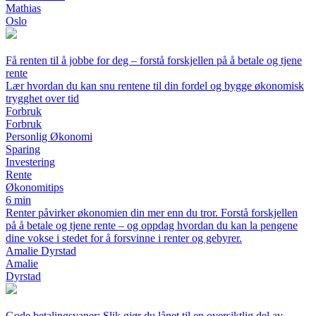
Mathias
Oslo
Få renten til å jobbe for deg – forstå forskjellen på å betale og tjene
rente
Lær hvordan du kan snu rentene til din fordel og bygge økonomisk
trygghet over tid
Forbruk
Forbruk
Personlig Økonomi
Sparing
Investering
Rente
Økonomitips
6 min
Renter påvirker økonomien din mer enn du tror. Forstå forskjellen
på å betale og tjene rente – og oppdag hvordan du kan la pengene
dine vokse i stedet for å forsvinne i renter og gebyrer.
Amalie Dyrstad
Amalie
Dyrstad
Gode betalingsvaner: Slik gjør du lånet til en oversiktlig del av