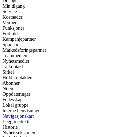
Deltager
Min tilgang
Service
Kostnader
Verdier
Funksjoner
Forhold
Kampanjepartner
Sponsor
Markedsføringspartner
Teammedlem
Nyhetsmedier
Ta kontakt
Sirkel
Hold kontakten
Abonner
Noen
Oppdateringer
Fellesskap
Lokal gruppe
Interne henvisninger
Navigasjonskart
Legg merke til
Historie
Nyhetsseksjonen