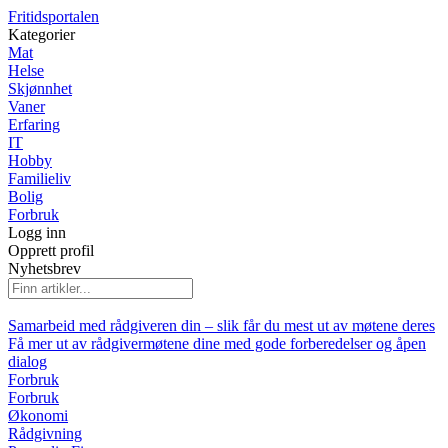
Fritidsportalen
Kategorier
Mat
Helse
Skjønnhet
Vaner
Erfaring
IT
Hobby
Familieliv
Bolig
Forbruk
Logg inn
Opprett profil
Nyhetsbrev
Samarbeid med rådgiveren din – slik får du mest ut av møtene deres
Få mer ut av rådgivermøtene dine med gode forberedelser og åpen
dialog
Forbruk
Forbruk
Økonomi
Rådgivning