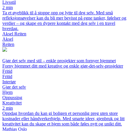
Livsstil
2 min
Ta et øyeblikk til å stoppe opp og lytte til deg selv. Med små
refleksjonsøvelser kan du bli mer bevisst på egne tanker, følelser og
verdier – og skape en dypere kontakt med deg selv i en travel
hverdag.
Aksel Reiten
Aksel
Reiten
Gjør det selv med stil – enkle prosjekter som fornyer hjemmet
Forny hjemmet ditt med kreative og enkle gjør-det-selv-prosjekter
Fritid
Fritid
Interiør
Gjør det selv
Hjem
Oppussing
Kreativitet
2 min
Oppdag hvordan du kan gi boligen et personlig preg uten store
kostnader eller håndverkerhjelp. Med smarte ideer, gjenbruk og litt
kreativitet kan du skape et hjem som både føles nytt og unikt ditt.
Mathias Oslo