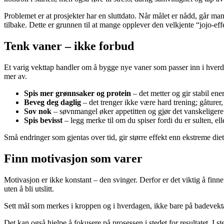
Problemet er at prosjekter har en sluttdato. Når målet er nådd, går m
tilbake. Dette er grunnen til at mange opplever den velkjente “jojo-eff
Tenk vaner – ikke forbud
Et varig vekttap handler om å bygge nye vaner som passer inn i hverdag
mer av.
Spis mer grønnsaker og protein
– det metter og gir stabil ener
Beveg deg daglig
– det trenger ikke være hard trening; gåturer, 
Sov nok
– søvnmangel øker appetitten og gjør det vanskeligere 
Spis bevisst
– legg merke til om du spiser fordi du er sulten, elle
Små endringer som gjentas over tid, gir større effekt enn ekstreme die
Finn motivasjon som varer
Motivasjon er ikke konstant – den svinger. Derfor er det viktig å fin
uten å bli utslitt.
Sett mål som merkes i kroppen og i hverdagen, ikke bare på badevekta.
Det kan også hjelpe å fokusere på prosessen i stedet for resultatet. I 