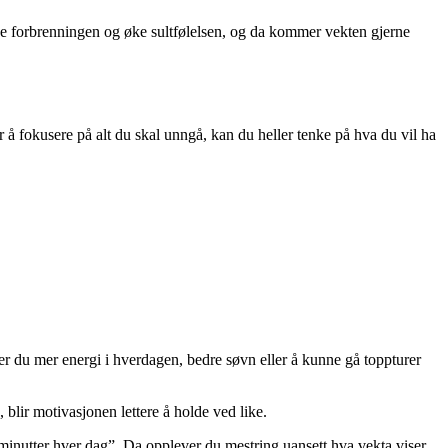
enke forbrenningen og øke sultfølelsen, og da kommer vekten gjerne
r å fokusere på alt du skal unngå, kan du heller tenke på hva du vil ha
er du mer energi i hverdagen, bedre søvn eller å kunne gå toppturer
blir motivasjonen lettere å holde ved like.
0 minutter hver dag”. Da opplever du mestring uansett hva vekta viser.