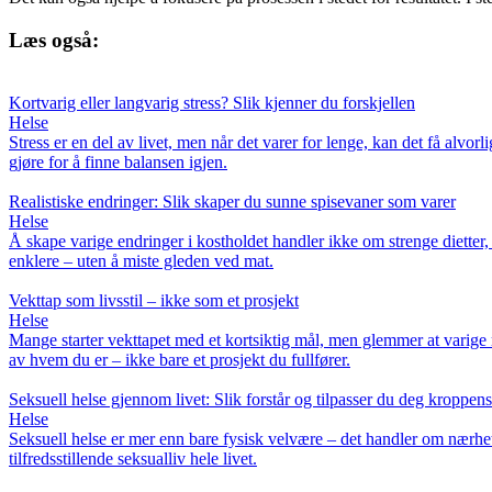
Læs også:
Kortvarig eller langvarig stress? Slik kjenner du forskjellen
Helse
Stress er en del av livet, men når det varer for lenge, kan det få alvo
gjøre for å finne balansen igjen.
Realistiske endringer: Slik skaper du sunne spisevaner som varer
Helse
Å skape varige endringer i kostholdet handler ikke om strenge dietter,
enklere – uten å miste gleden ved mat.
Vekttap som livsstil – ikke som et prosjekt
Helse
Mange starter vekttapet med et kortsiktig mål, men glemmer at varige r
av hvem du er – ikke bare et prosjekt du fullfører.
Seksuell helse gjennom livet: Slik forstår og tilpasser du deg kroppens
Helse
Seksuell helse er mer enn bare fysisk velvære – det handler om nærhet
tilfredsstillende seksualliv hele livet.