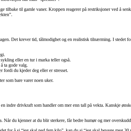
ange tilbake til gamle vaner. Kroppen reagerer på restriksjoner ved å s
ekten”.
en. Det krever tid, tålmodighet og en realistisk tilnærming. I stedet fo
gi.
sykling eller en tur i marka teller også.
å ta gode valg.
r fordi du kjeder deg eller er stresset.
tter som bare varer noen uker.
ne en indre drivkraft som handler om mer enn tall på vekta. Kanskje ønsk
 Når du kjenner at du blir sterkere, får bedre humør og mer overskudd, 
stedet for å si “jeg skal ned fem kilo”, kan du si “jeg skal bevege meg 3