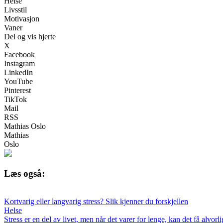
Helse
Livsstil
Motivasjon
Vaner
Del og vis hjerte
X
Facebook
Instagram
LinkedIn
YouTube
Pinterest
TikTok
Mail
RSS
Mathias Oslo
Mathias
Oslo
Læs også:
Kortvarig eller langvarig stress? Slik kjenner du forskjellen
Helse
Stress er en del av livet, men når det varer for lenge, kan det få alvo