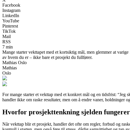
Facebook
Instagram
LinkedIn
YouTube
Pinterest
TikTok
Mail
RSS
7 min
Mange starter vekttapet med et kortsiktig mål, men glemmer at varige r
av hvem du er – ikke bare et prosjekt du fullfører.
Mathias Oslo
Mathias
Oslo
For mange starter et vekttap med et konkret mål og en tidsfrist: “Jeg 
handler ikke om raske resultater, men om å endre vaner, holdninger og t
Hvorfor prosjekttenkning sjelden fungerer
Når vekttap blir et prosjekt, handler det ofte om regler, forbud og rask
kontroll i starten, men også føre til stress, dårlig samvittighet og tap