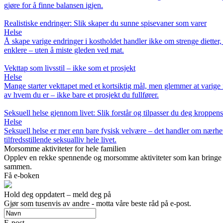
gjøre for å finne balansen igjen.
Realistiske endringer: Slik skaper du sunne spisevaner som varer
Helse
Å skape varige endringer i kostholdet handler ikke om strenge dietter,
enklere – uten å miste gleden ved mat.
Vekttap som livsstil – ikke som et prosjekt
Helse
Mange starter vekttapet med et kortsiktig mål, men glemmer at varige r
av hvem du er – ikke bare et prosjekt du fullfører.
Seksuell helse gjennom livet: Slik forstår og tilpasser du deg kroppens
Helse
Seksuell helse er mer enn bare fysisk velvære – det handler om nærhet
tilfredsstillende seksualliv hele livet.
Morsomme aktiviteter for hele familien
Opplev en rekke spennende og morsomme aktiviteter som kan bringe fam
sammen.
Få e-boken
Hold deg oppdatert – meld deg på
Gjør som tusenvis av andre - motta våre beste råd på e-post.
E-post