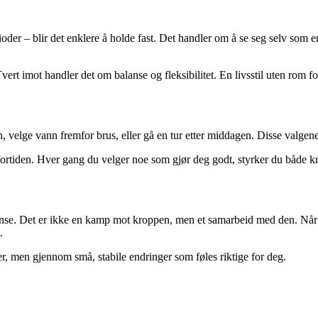
ioder – blir det enklere å holde fast. Det handler om å se seg selv som 
vert imot handler det om balanse og fleksibilitet. En livsstil uten rom f
n, velge vann fremfor brus, eller gå en tur etter middagen. Disse valgene
 fortiden. Hver gang du velger noe som gjør deg godt, styrker du både k
lanse. Det er ikke en kamp mot kroppen, men et samarbeid med den. Når d
.
r, men gjennom små, stabile endringer som føles riktige for deg.