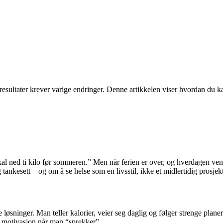
esultater krever varige endringer. Denne artikkelen viser hvordan du kan
skal ned ti kilo før sommeren.” Men når ferien er over, og hverdagen ve
ankesett – og om å se helse som en livsstil, ikke et midlertidig prosjekt
e løsninger. Man teller kalorier, veier seg daglig og følger strenge planer
 av motivasjon når man “sprekker”.