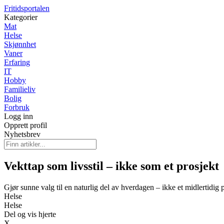
Fritidsportalen
Kategorier
Mat
Helse
Skjønnhet
Vaner
Erfaring
IT
Hobby
Familieliv
Bolig
Forbruk
Logg inn
Opprett profil
Nyhetsbrev
Vekttap som livsstil – ikke som et prosjekt
Gjør sunne valg til en naturlig del av hverdagen – ikke et midlertidig 
Helse
Helse
Del og vis hjerte
X