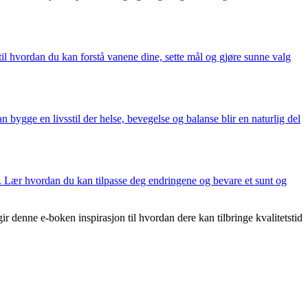
til hvordan du kan forstå vanene dine, sette mål og gjøre sunne valg
 bygge en livsstil der helse, bevegelse og balanse blir en naturlig del
m. Lær hvordan du kan tilpasse deg endringene og bevare et sunt og
denne e-boken inspirasjon til hvordan dere kan tilbringe kvalitetstid