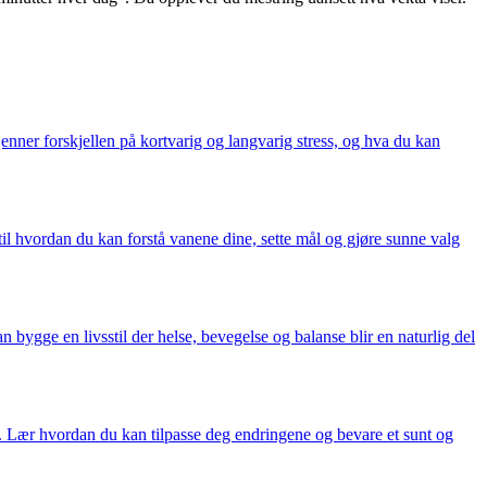
kjenner forskjellen på kortvarig og langvarig stress, og hva du kan
til hvordan du kan forstå vanene dine, sette mål og gjøre sunne valg
 bygge en livsstil der helse, bevegelse og balanse blir en naturlig del
m. Lær hvordan du kan tilpasse deg endringene og bevare et sunt og