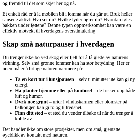
og fremtid til det som skjer her og nå.
Et enkelt råd er å la mobilen bli i lomma når du går ut. Bruk heller
sansene aktivt: Hva ser du? Hvilke lyder hører du? Hvordan føles
bakken under føttene? Denne typen oppmerksomhet kan være en
effektiv motvekt til hverdagens overstimulering.
Skap små naturpauser i hverdagen
Du trenger ikke bo ved skog eller fjell for å få glede av naturens
virkning. Selv små grønne lommer kan ha stor betydning. Her er
noen måter å bringe naturen nærmere på:
Ta en kort tur i lunsjpausen
– selv ti minutter ute kan gi ny
energi.
Ha planter hjemme eller på kontoret
– de frisker opp både
luft og humør.
Dyrk noe grønt
– urter i vinduskarmen eller blomster på
balkongen kan gi ro og tilfredshet.
Finn ditt sted
– et sted du vender tilbake til når du trenger å
koble av.
Det handler ikke om store prosjekter, men om små, gjentatte
øyeblikk av kontakt med naturen.