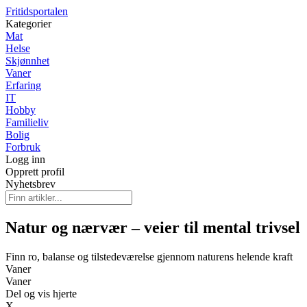
Fritidsportalen
Kategorier
Mat
Helse
Skjønnhet
Vaner
Erfaring
IT
Hobby
Familieliv
Bolig
Forbruk
Logg inn
Opprett profil
Nyhetsbrev
Natur og nærvær – veier til mental trivsel
Finn ro, balanse og tilstedeværelse gjennom naturens helende kraft
Vaner
Vaner
Del og vis hjerte
X