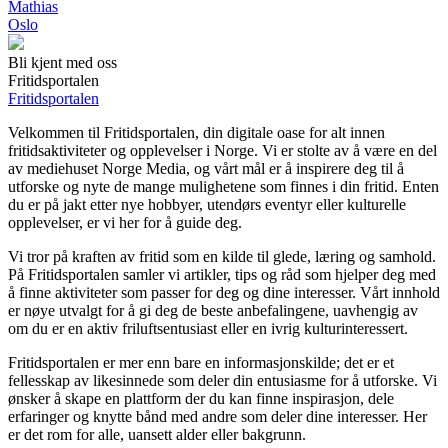
Mathias
Oslo
Bli kjent med oss
Fritidsportalen
Fritidsportalen
Velkommen til Fritidsportalen, din digitale oase for alt innen
fritidsaktiviteter og opplevelser i Norge. Vi er stolte av å være en del
av mediehuset Norge Media, og vårt mål er å inspirere deg til å
utforske og nyte de mange mulighetene som finnes i din fritid. Enten
du er på jakt etter nye hobbyer, utendørs eventyr eller kulturelle
opplevelser, er vi her for å guide deg.
Vi tror på kraften av fritid som en kilde til glede, læring og samhold.
På Fritidsportalen samler vi artikler, tips og råd som hjelper deg med
å finne aktiviteter som passer for deg og dine interesser. Vårt innhold
er nøye utvalgt for å gi deg de beste anbefalingene, uavhengig av
om du er en aktiv friluftsentusiast eller en ivrig kulturinteressert.
Fritidsportalen er mer enn bare en informasjonskilde; det er et
fellesskap av likesinnede som deler din entusiasme for å utforske. Vi
ønsker å skape en plattform der du kan finne inspirasjon, dele
erfaringer og knytte bånd med andre som deler dine interesser. Her
er det rom for alle, uansett alder eller bakgrunn.