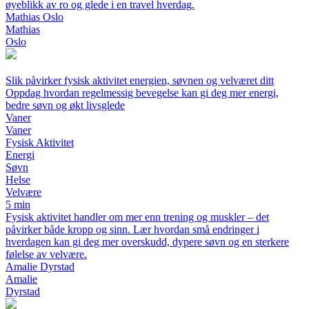
øyeblikk av ro og glede i en travel hverdag.
Mathias Oslo
Mathias
Oslo
Slik påvirker fysisk aktivitet energien, søvnen og velværet ditt
Oppdag hvordan regelmessig bevegelse kan gi deg mer energi,
bedre søvn og økt livsglede
Vaner
Vaner
Fysisk Aktivitet
Energi
Søvn
Helse
Velvære
5 min
Fysisk aktivitet handler om mer enn trening og muskler – det
påvirker både kropp og sinn. Lær hvordan små endringer i
hverdagen kan gi deg mer overskudd, dypere søvn og en sterkere
følelse av velvære.
Amalie Dyrstad
Amalie
Dyrstad