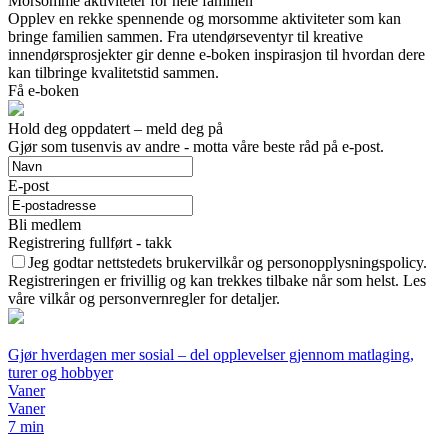
Morsomme aktiviteter for hele familien
Opplev en rekke spennende og morsomme aktiviteter som kan
bringe familien sammen. Fra utendørseventyr til kreative
innendørsprosjekter gir denne e-boken inspirasjon til hvordan dere
kan tilbringe kvalitetstid sammen.
Få e-boken
Hold deg oppdatert – meld deg på
Gjør som tusenvis av andre - motta våre beste råd på e-post.
E-post
Bli medlem
Registrering fullført - takk
Jeg godtar nettstedets brukervilkår og personopplysningspolicy.
Registreringen er frivillig og kan trekkes tilbake når som helst. Les
våre vilkår og personvernregler for detaljer.
Gjør hverdagen mer sosial – del opplevelser gjennom matlaging,
turer og hobbyer
Vaner
Vaner
7 min