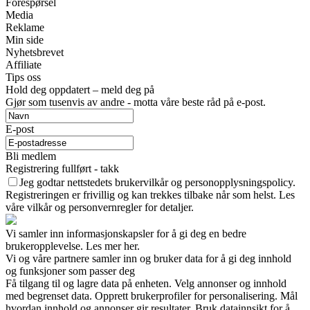
Forespørsel
Media
Reklame
Min side
Nyhetsbrevet
Affiliate
Tips oss
Hold deg oppdatert – meld deg på
Gjør som tusenvis av andre - motta våre beste råd på e-post.
E-post
Bli medlem
Registrering fullført - takk
Jeg godtar nettstedets brukervilkår og personopplysningspolicy.
Registreringen er frivillig og kan trekkes tilbake når som helst. Les
våre vilkår og personvernregler for detaljer.
Vi samler inn informasjonskapsler for å gi deg en bedre
brukeropplevelse. Les mer her.
Vi og våre partnere samler inn og bruker data for å gi deg innhold
og funksjoner som passer deg
Få tilgang til og lagre data på enheten. Velg annonser og innhold
med begrenset data. Opprett brukerprofiler for personalisering. Mål
hvordan innhold og annonser gir resultater. Bruk datainnsikt for å