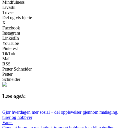
Mindfulness
Livsstil
Trivsel
Del og vis hjerte
X
Facebook
Instagram
LinkedIn
YouTube
Pinterest
TikTok
Mail
RSS
Petter Schneider
Petter
Schneider
Læs også:
Gjør hverdagen mer sosial – del opplevelser gjennom matlaging,
turer og hobbyer
Vaner
Oppdag hvordan matlaging, turer og hobbyer kan bli naturlige