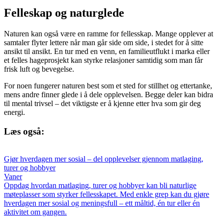
Felleskap og naturglede
Naturen kan også være en ramme for fellesskap. Mange opplever at
samtaler flyter lettere når man går side om side, i stedet for å sitte
ansikt til ansikt. En tur med en venn, en familieutflukt i marka eller
et felles hageprosjekt kan styrke relasjoner samtidig som man får
frisk luft og bevegelse.
For noen fungerer naturen best som et sted for stillhet og ettertanke,
mens andre finner glede i å dele opplevelsen. Begge deler kan bidra
til mental trivsel – det viktigste er å kjenne etter hva som gir deg
energi.
Læs også:
Gjør hverdagen mer sosial – del opplevelser gjennom matlaging,
turer og hobbyer
Vaner
Oppdag hvordan matlaging, turer og hobbyer kan bli naturlige
møteplasser som styrker fellesskapet. Med enkle grep kan du gjøre
hverdagen mer sosial og meningsfull – ett måltid, én tur eller én
aktivitet om gangen.