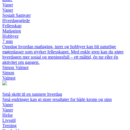
Vaner
Vaner
Sosialt Samvær
Hverdagsglede
Fellesskap
Matlaging
Hobbyer
7 min
Oppdag hvordan matlaging, turer og hobbyer kan bli naturlige
møteplasser som styrker fellesskapet. Med enkle grep kan du gjøre
hverdagen mer sosial og meningsfull – ett måltid, én tur eller én
aktivitet om gangen.
Simon Valmot
Simon
Valmot
Små skritt til en sunnere hverdag
Små endringer kan gi store resultater for både kropp og sinn
Vaner
Vaner
Helse
Livsstil
Trening