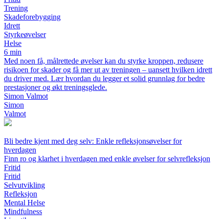
Trening
Skadeforebygging
Idrett
Styrkeøvelser
Helse
6 min
Med noen få, målrettede øvelser kan du styrke kroppen, redusere
risikoen for skader og få mer ut av treningen – uansett hvilken idrett
du driver med. Lær hvordan du legger et solid grunnlag for bedre
prestasjoner og økt treningsglede.
Simon Valmot
Simon
Valmot
Bli bedre kjent med deg selv: Enkle refleksjonsøvelser for
hverdagen
Finn ro og klarhet i hverdagen med enkle øvelser for selvrefleksjon
Fritid
Fritid
Selvutvikling
Refleksjon
Mental Helse
Mindfulness