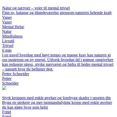
Natur og nærvær – veier til mental trivsel
Finn ro, balanse og tilstedeværelse gjennom naturens helende kraft
Vaner
Vaner
Mental Helse
Natur
Mindfulness
Livsstil
Trivsel
6 min
I en travel hverdag med høyt tempo og mange krav kan naturen gi
oss pusterom og ny energi. Utforsk hvordan tid i grønne omgivelser
kan redusere stress, styrke nærværet og bidra til bedre mental trivsel
– uansett hvor du befinner deg.
Petter Schneider
Petter
Schneider
Styrk kroppen med enkle øvelser og forebygg skader i sporten din
Bygg en sterkere og mer motstandsdyktig kropp med enkle øvelser
du kan gjøre hvor som helst
Fritid
Fritid