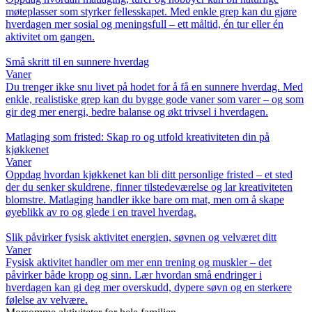
møteplasser som styrker fellesskapet. Med enkle grep kan du gjøre
hverdagen mer sosial og meningsfull – ett måltid, én tur eller én
aktivitet om gangen.
Små skritt til en sunnere hverdag
Vaner
Du trenger ikke snu livet på hodet for å få en sunnere hverdag. Med
enkle, realistiske grep kan du bygge gode vaner som varer – og som
gir deg mer energi, bedre balanse og økt trivsel i hverdagen.
Matlaging som fristed: Skap ro og utfold kreativiteten din på
kjøkkenet
Vaner
Oppdag hvordan kjøkkenet kan bli ditt personlige fristed – et sted
der du senker skuldrene, finner tilstedeværelse og lar kreativiteten
blomstre. Matlaging handler ikke bare om mat, men om å skape
øyeblikk av ro og glede i en travel hverdag.
Slik påvirker fysisk aktivitet energien, søvnen og velværet ditt
Vaner
Fysisk aktivitet handler om mer enn trening og muskler – det
påvirker både kropp og sinn. Lær hvordan små endringer i
hverdagen kan gi deg mer overskudd, dypere søvn og en sterkere
følelse av velvære.