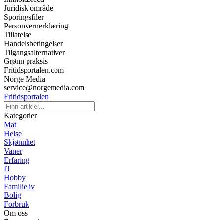
Juridisk område
Sporingsfiler
Personvernerklæring
Tillatelse
Handelsbetingelser
Tilgangsalternativer
Grønn praksis
Fritidsportalen.com
Norge Media
service@norgemedia.com
Fritidsportalen
Kategorier
Mat
Helse
Skjønnhet
Vaner
Erfaring
IT
Hobby
Familieliv
Bolig
Forbruk
Om oss