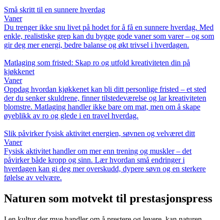
Små skritt til en sunnere hverdag
Vaner
Du trenger ikke snu livet på hodet for å få en sunnere hverdag. Med
enkle, realistiske grep kan du bygge gode vaner som varer – og som
gir deg mer energi, bedre balanse og økt trivsel i hverdagen.
Matlaging som fristed: Skap ro og utfold kreativiteten din på
kjøkkenet
Vaner
Oppdag hvordan kjøkkenet kan bli ditt personlige fristed – et sted
der du senker skuldrene, finner tilstedeværelse og lar kreativiteten
blomstre. Matlaging handler ikke bare om mat, men om å skape
øyeblikk av ro og glede i en travel hverdag.
Slik påvirker fysisk aktivitet energien, søvnen og velværet ditt
Vaner
Fysisk aktivitet handler om mer enn trening og muskler – det
påvirker både kropp og sinn. Lær hvordan små endringer i
hverdagen kan gi deg mer overskudd, dypere søvn og en sterkere
følelse av velvære.
Naturen som motvekt til prestasjonspress
I en kultur der mye handler om å prestere og levere, kan naturen