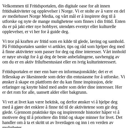
Velkommen til Fritidsportalen, din digitale oase for alt innen
fritidsaktiviteter og opplevelser i Norge. Vi er stolte av å være en del
av mediehuset Norge Media, og vårt mål er å inspirere deg til å
utforske og nyte de mange mulighetene som finnes i din fritid. Enten
du er på jakt etter nye hobbyer, utendørs eventyr eller kulturelle
opplevelser, er vi her for å guide deg.
Vi tror på kraften av fritid som en kilde til glede, læring og samhold.
På Fritidsportalen samler vi artikler, tips og råd som hjelper deg med
å finne aktiviteter som passer for deg og dine interesser. Vårt innhold
er nøye utvalgt for å gi deg de beste anbefalingene, uavhengig av
om du er en aktiv friluftsentusiast eller en ivrig kulturinteressert.
Fritidsportalen er mer enn bare en informasjonskilde; det er et
fellesskap av likesinnede som deler din entusiasme for å utforske. Vi
ønsker å skape en plattform der du kan finne inspirasjon, dele
erfaringer og knytte bånd med andre som deler dine interesser. Her
er det rom for alle, uansett alder eller bakgrunn.
Vi vet at livet kan være hektisk, og derfor ønsker vi å hjelpe deg
med å gjøre det enklere å finne tid til de aktivitetene som gir deg
glede. Gjennom praktiske tips og inspirerende historier håper vi å
motivere deg til å prioritere din fritid og skape minner for livet. Det
handler om å ta et skritt ut av hverdagen og inn i en verden av
muligheter.