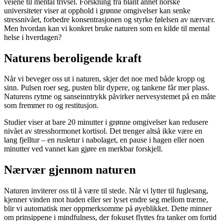
veiene til mental trivsel. Forskning fra blant annet norske
universiteter viser at opphold i grønne omgivelser kan senke
stressnivået, forbedre konsentrasjonen og styrke følelsen av nærvær.
Men hvordan kan vi konkret bruke naturen som en kilde til mental
helse i hverdagen?
Naturens beroligende kraft
Når vi beveger oss ut i naturen, skjer det noe med både kropp og
sinn. Pulsen roer seg, pusten blir dypere, og tankene får mer plass.
Naturens rytme og sanseinntrykk påvirker nervesystemet på en måte
som fremmer ro og restitusjon.
Studier viser at bare 20 minutter i grønne omgivelser kan redusere
nivået av stresshormonet kortisol. Det trenger altså ikke være en
lang fjelltur – en rusletur i nabolaget, en pause i hagen eller noen
minutter ved vannet kan gjøre en merkbar forskjell.
Nærvær gjennom naturen
Naturen inviterer oss til å være til stede. Når vi lytter til fuglesang,
kjenner vinden mot huden eller ser lyset endre seg mellom trærne,
blir vi automatisk mer oppmerksomme på øyeblikket. Dette minner
om prinsippene i mindfulness, der fokuset flyttes fra tanker om fortid