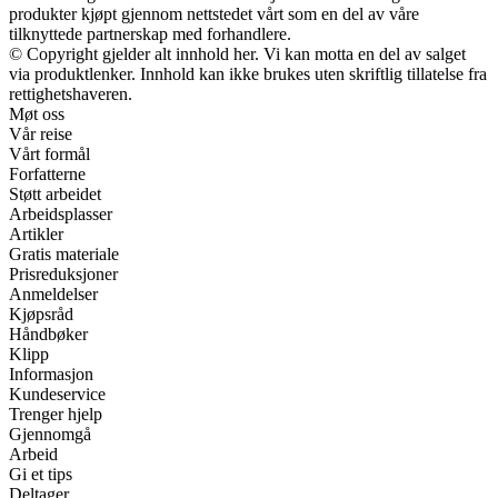
produkter kjøpt gjennom nettstedet vårt som en del av våre
tilknyttede partnerskap med forhandlere.
© Copyright gjelder alt innhold her. Vi kan motta en del av salget
via produktlenker. Innhold kan ikke brukes uten skriftlig tillatelse fra
rettighetshaveren.
Møt oss
Vår reise
Vårt formål
Forfatterne
Støtt arbeidet
Arbeidsplasser
Artikler
Gratis materiale
Prisreduksjoner
Anmeldelser
Kjøpsråd
Håndbøker
Klipp
Informasjon
Kundeservice
Trenger hjelp
Gjennomgå
Arbeid
Gi et tips
Deltager