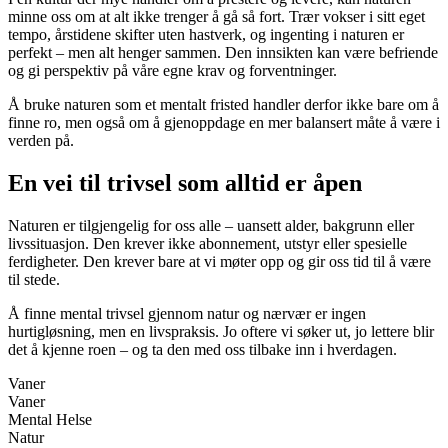
minne oss om at alt ikke trenger å gå så fort. Trær vokser i sitt eget
tempo, årstidene skifter uten hastverk, og ingenting i naturen er
perfekt – men alt henger sammen. Den innsikten kan være befriende
og gi perspektiv på våre egne krav og forventninger.
Å bruke naturen som et mentalt fristed handler derfor ikke bare om å
finne ro, men også om å gjenoppdage en mer balansert måte å være i
verden på.
En vei til trivsel som alltid er åpen
Naturen er tilgjengelig for oss alle – uansett alder, bakgrunn eller
livssituasjon. Den krever ikke abonnement, utstyr eller spesielle
ferdigheter. Den krever bare at vi møter opp og gir oss tid til å være
til stede.
Å finne mental trivsel gjennom natur og nærvær er ingen
hurtigløsning, men en livspraksis. Jo oftere vi søker ut, jo lettere blir
det å kjenne roen – og ta den med oss tilbake inn i hverdagen.
Vaner
Vaner
Mental Helse
Natur