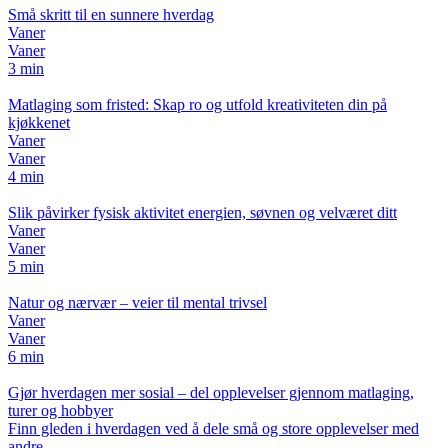
Små skritt til en sunnere hverdag
Vaner
Vaner
3 min
Matlaging som fristed: Skap ro og utfold kreativiteten din på
kjøkkenet
Vaner
Vaner
4 min
Slik påvirker fysisk aktivitet energien, søvnen og velværet ditt
Vaner
Vaner
5 min
Natur og nærvær – veier til mental trivsel
Vaner
Vaner
6 min
Gjør hverdagen mer sosial – del opplevelser gjennom matlaging,
turer og hobbyer
Finn gleden i hverdagen ved å dele små og store opplevelser med
andre