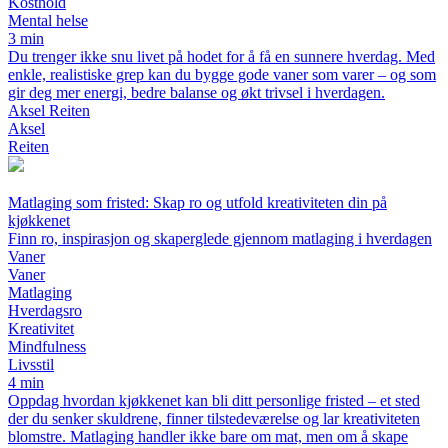
Kosthold
Mental helse
3 min
Du trenger ikke snu livet på hodet for å få en sunnere hverdag. Med
enkle, realistiske grep kan du bygge gode vaner som varer – og som
gir deg mer energi, bedre balanse og økt trivsel i hverdagen.
Aksel Reiten
Aksel
Reiten
Matlaging som fristed: Skap ro og utfold kreativiteten din på
kjøkkenet
Finn ro, inspirasjon og skaperglede gjennom matlaging i hverdagen
Vaner
Vaner
Matlaging
Hverdagsro
Kreativitet
Mindfulness
Livsstil
4 min
Oppdag hvordan kjøkkenet kan bli ditt personlige fristed – et sted
der du senker skuldrene, finner tilstedeværelse og lar kreativiteten
blomstre. Matlaging handler ikke bare om mat, men om å skape