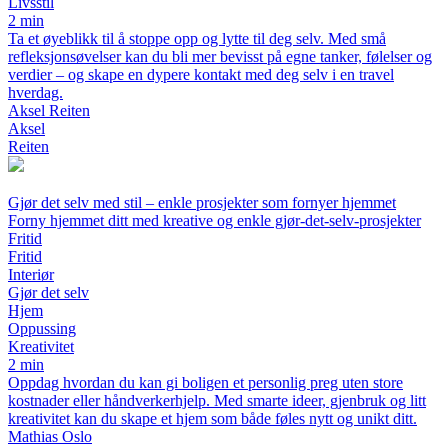
Livsstil
2 min
Ta et øyeblikk til å stoppe opp og lytte til deg selv. Med små
refleksjonsøvelser kan du bli mer bevisst på egne tanker, følelser og
verdier – og skape en dypere kontakt med deg selv i en travel
hverdag.
Aksel Reiten
Aksel
Reiten
Gjør det selv med stil – enkle prosjekter som fornyer hjemmet
Forny hjemmet ditt med kreative og enkle gjør-det-selv-prosjekter
Fritid
Fritid
Interiør
Gjør det selv
Hjem
Oppussing
Kreativitet
2 min
Oppdag hvordan du kan gi boligen et personlig preg uten store
kostnader eller håndverkerhjelp. Med smarte ideer, gjenbruk og litt
kreativitet kan du skape et hjem som både føles nytt og unikt ditt.
Mathias Oslo