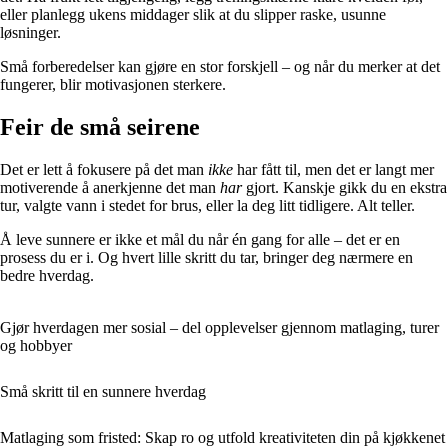
eller planlegg ukens middager slik at du slipper raske, usunne
løsninger.
Små forberedelser kan gjøre en stor forskjell – og når du merker at det
fungerer, blir motivasjonen sterkere.
Feir de små seirene
Det er lett å fokusere på det man
ikke
har fått til, men det er langt mer
motiverende å anerkjenne det man
har
gjort. Kanskje gikk du en ekstra
tur, valgte vann i stedet for brus, eller la deg litt tidligere. Alt teller.
Å leve sunnere er ikke et mål du når én gang for alle – det er en
prosess du er i. Og hvert lille skritt du tar, bringer deg nærmere en
bedre hverdag.
Gjør hverdagen mer sosial – del opplevelser gjennom matlaging, turer
og hobbyer
Små skritt til en sunnere hverdag
Matlaging som fristed: Skap ro og utfold kreativiteten din på kjøkkenet