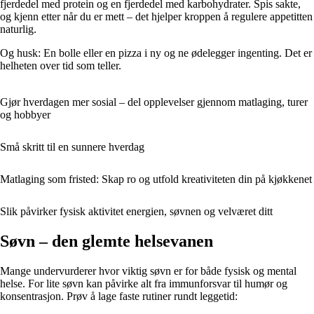
fjerdedel med protein og en fjerdedel med karbohydrater. Spis sakte,
og kjenn etter når du er mett – det hjelper kroppen å regulere appetitten
naturlig.
Og husk: En bolle eller en pizza i ny og ne ødelegger ingenting. Det er
helheten over tid som teller.
Gjør hverdagen mer sosial – del opplevelser gjennom matlaging, turer
og hobbyer
Små skritt til en sunnere hverdag
Matlaging som fristed: Skap ro og utfold kreativiteten din på kjøkkenet
Slik påvirker fysisk aktivitet energien, søvnen og velværet ditt
Søvn – den glemte helsevanen
Mange undervurderer hvor viktig søvn er for både fysisk og mental
helse. For lite søvn kan påvirke alt fra immunforsvar til humør og
konsentrasjon. Prøv å lage faste rutiner rundt leggetid: