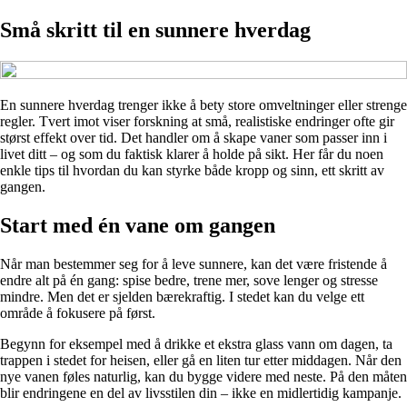
Små skritt til en sunnere hverdag
En sunnere hverdag trenger ikke å bety store omveltninger eller strenge
regler. Tvert imot viser forskning at små, realistiske endringer ofte gir
størst effekt over tid. Det handler om å skape vaner som passer inn i
livet ditt – og som du faktisk klarer å holde på sikt. Her får du noen
enkle tips til hvordan du kan styrke både kropp og sinn, ett skritt av
gangen.
Start med én vane om gangen
Når man bestemmer seg for å leve sunnere, kan det være fristende å
endre alt på én gang: spise bedre, trene mer, sove lenger og stresse
mindre. Men det er sjelden bærekraftig. I stedet kan du velge ett
område å fokusere på først.
Begynn for eksempel med å drikke et ekstra glass vann om dagen, ta
trappen i stedet for heisen, eller gå en liten tur etter middagen. Når den
nye vanen føles naturlig, kan du bygge videre med neste. På den måten
blir endringene en del av livsstilen din – ikke en midlertidig kampanje.