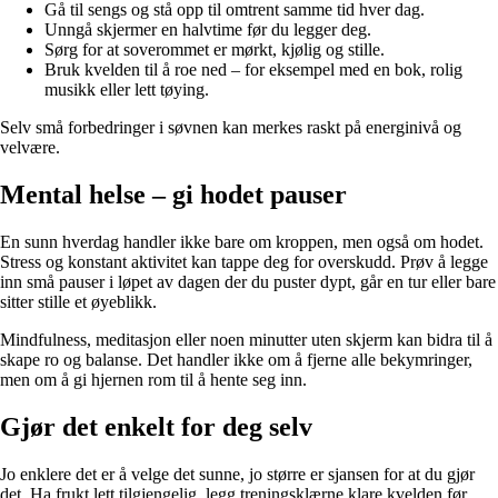
Gå til sengs og stå opp til omtrent samme tid hver dag.
Unngå skjermer en halvtime før du legger deg.
Sørg for at soverommet er mørkt, kjølig og stille.
Bruk kvelden til å roe ned – for eksempel med en bok, rolig
musikk eller lett tøying.
Selv små forbedringer i søvnen kan merkes raskt på energinivå og
velvære.
Mental helse – gi hodet pauser
En sunn hverdag handler ikke bare om kroppen, men også om hodet.
Stress og konstant aktivitet kan tappe deg for overskudd. Prøv å legge
inn små pauser i løpet av dagen der du puster dypt, går en tur eller bare
sitter stille et øyeblikk.
Mindfulness, meditasjon eller noen minutter uten skjerm kan bidra til å
skape ro og balanse. Det handler ikke om å fjerne alle bekymringer,
men om å gi hjernen rom til å hente seg inn.
Gjør det enkelt for deg selv
Jo enklere det er å velge det sunne, jo større er sjansen for at du gjør
det. Ha frukt lett tilgjengelig, legg treningsklærne klare kvelden før,